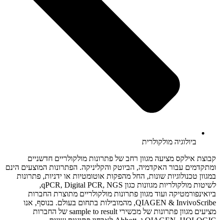
ביולוגיה מולקולרית
קבוצת אילקס מציעה מגוון רחב של פתרונות מולקולריים חדשניים
ומתקדמים עבור האקדמיה, הביוטק והקליניקה. הפתרונות המוצעים הינם
במגוון טכנולוגיות שונות, החל מהפקות אוטומטיות או ידניות, פתרונות
לשיטות מולקולריות מגוונות כגון qPCR, Digital PCR, NGS,
ביואינפורמטיקה ועוד מגוון פתרונות מולקולריים מתוצרת החברות
QIAGEN & InvivoScribe, מהמובילות בתחום בעולם. בנוסף, אנו
מציעים מגוון פתרונות של מכשירי sample to result של החברות