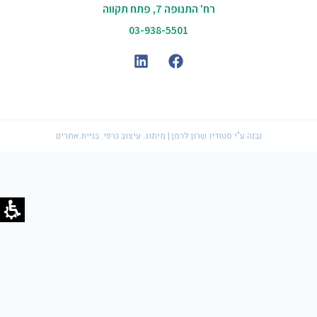
רח' התנופה 7, פתח תקווה
03-938-5501
נבנה ע"י סטודיו שרון לרמן | מיתוג. עיצוב גרפי. בניית אתרים