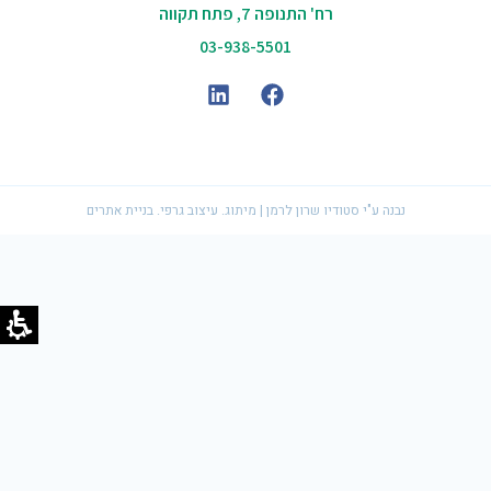
רח' התנופה 7, פתח תקווה
03-938-5501
נבנה ע"י סטודיו שרון לרמן | מיתוג. עיצוב גרפי. בניית אתרים